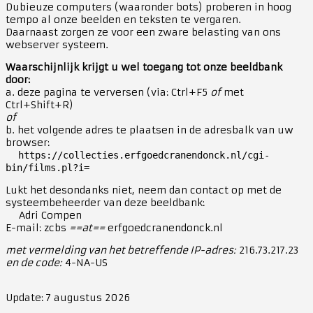
Dubieuze computers (waaronder bots) proberen in hoog
tempo al onze beelden en teksten te vergaren.
Daarnaast zorgen ze voor een zware belasting van ons
webserver systeem.
Waarschijnlijk krijgt u wel toegang tot onze beeldbank
door:
a. deze pagina te verversen (via: Ctrl+F5
of
met
Ctrl+Shift+R)
of
b. het volgende adres te plaatsen in de adresbalk van uw
browser:
https://collecties.erfgoedcranendonck.nl/cgi-
bin/films.pl?i=
Lukt het desondanks niet, neem dan contact op met de
systeembeheerder van deze beeldbank:
Adri Compen
E-mail: zcbs
==at==
erfgoedcranendonck.nl
met vermelding van het betreffende IP-adres:
216.73.217.23
en de code:
4-NA-US
Update: 7 augustus 2026