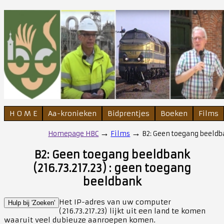
H O M E
Aa-kronieken
Bidprentjes
Boeken
Films
→
→
Homepage HBC
Films
B2: Geen toegang beeldban
B2: Geen toegang beeldbank
(216.73.217.23) : geen toegang
beeldbank
Het IP-adres van uw computer
Hulp bij 'Zoeken'
(216.73.217.23) lijkt uit een land te komen
waaruit veel dubieuze aanroepen komen.